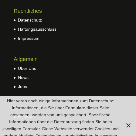
Rechtliches
Datenschutz
Haftungsausschluss
Impressum
Allgemein
Über Uns
News
Jobs
Hier vorab noch einige Informationen zum Datenschutz:
Social Media
Informationen, die Sie über Formulare dieser Seite
absenden, werden von uns gespeichert. Spezifische
facebook
Informationen über die Datennutzung finden Sie beim
jeweiligen Formular. Diese Webseite verwendet Cookies und
andere ähnliche Technologien zur statistischen Auswertung