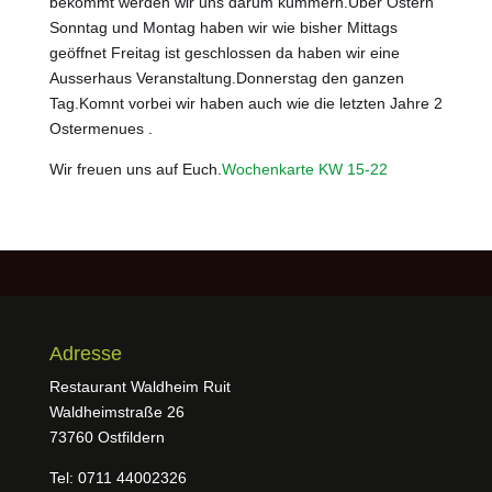
bekommt werden wir uns darum kümmern.Über Ostern
Sonntag und Montag haben wir wie bisher Mittags
geöffnet Freitag ist geschlossen da haben wir eine
Ausserhaus Veranstaltung.Donnerstag den ganzen
Tag.Komnt vorbei wir haben auch wie die letzten Jahre 2
Ostermenues .
Wir freuen uns auf Euch.
Wochenkarte KW 15-22
Adresse
Restaurant Waldheim Ruit
Waldheimstraße 26
73760 Ostfildern
Tel: 0711 44002326