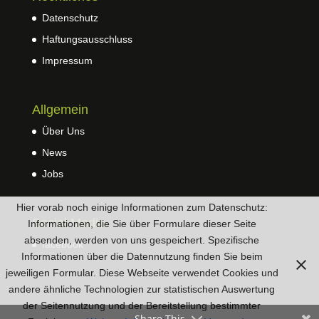
Datenschutz
Haftungsausschluss
Impressum
Allgemein
Über Uns
News
Jobs
Hier vorab noch einige Informationen zum Datenschutz:
Social Media
Informationen, die Sie über Formulare dieser Seite
absenden, werden von uns gespeichert. Spezifische
facebook
Informationen über die Datennutzung finden Sie beim
jeweiligen Formular. Diese Webseite verwendet Cookies und
andere ähnliche Technologien zur statistischen Auswertung
der Seitennutzung und der Bereitstellung bestimmter
Share This