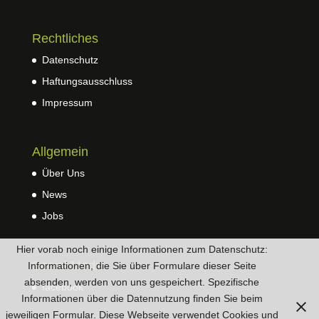
Rechtliches
Datenschutz
Haftungsausschluss
Impressum
Allgemein
Über Uns
News
Jobs
Hier vorab noch einige Informationen zum Datenschutz:
Social Media
Informationen, die Sie über Formulare dieser Seite
absenden, werden von uns gespeichert. Spezifische
facebook
Informationen über die Datennutzung finden Sie beim
jeweiligen Formular. Diese Webseite verwendet Cookies und