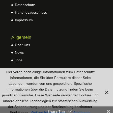
Datenschutz
Haftungsausschluss
Impressum
Allgemein
Über Uns
News
Jobs
Hier vorab noch einige Informationen zum Datenschutz:
Social Media
Informationen, die Sie über Formulare dieser Seite
absenden, werden von uns gespeichert. Spezifische
facebook
Informationen über die Datennutzung finden Sie beim
jeweiligen Formular. Diese Webseite verwendet Cookies und
andere ähnliche Technologien zur statistischen Auswertung
der Seitennutzung und der Bereitstellung bestimmter
Share This
Funktionen.
Weitere Informationen
Verstanden