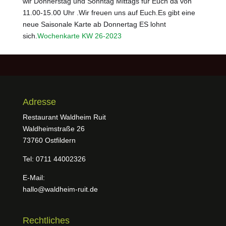
wir Donnerstag und Sonntag Mittags für Euch da von
11.00-15.00 Uhr .Wir freuen uns auf Euch.Es gibt eine
neue Saisonale Karte ab Donnertag ES lohnt
sich.
Wochenkarte KW 26-2023
Adresse
Restaurant Waldheim Ruit
Waldheimstraße 26
73760 Ostfildern
Tel: 0711 44002326
E-Mail:
hallo@waldheim-ruit.de
Rechtliches